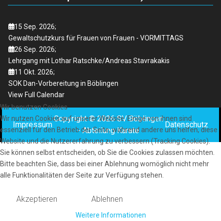
15 Sep. 2026
;
Gewaltschutzkurs für Frauen von Frauen - VORMITTAGS
26 Sep. 2026
;
Lehrgang mit Lothar Ratschke/Andreas Stavrakakis
11 Okt. 2026
;
SOK Dan-Vorbereitung in Böblingen
View Full Calendar
Wir benutzen Cookies
Copyright © 2026 SV Böblingen
Wir nutzen Cookies auf unserer Website. Einige von ihnen sind
Impressum
Datenschutz
- Abteilung Karate
essenziell für den Betrieb der Seite, während andere uns helfen, diese
Website und die Nutzererfahrung zu verbessern (Tracking Cookies).
Sie können selbst entscheiden, ob Sie die Cookies zulassen möchten.
Bitte beachten Sie, dass bei einer Ablehnung womöglich nicht mehr
alle Funktionalitäten der Seite zur Verfügung stehen.
Akzeptieren
Ablehnen
Weitere Informationen