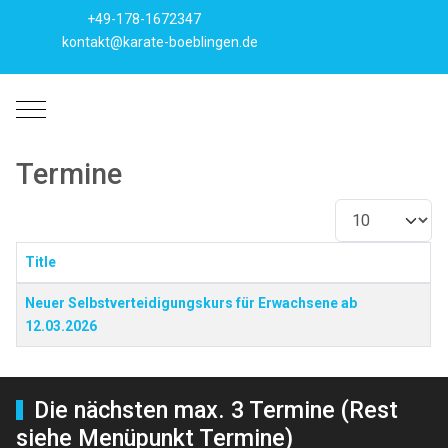
+49-178-1672347
kontakt@karate-boeblingen.de
Mobile Menu Toggle
Termine
Anzeige #
Title
Beiträge
Neuer Selbstverteidigungskurs für Erwachsene ab
12.03.2026
Die nächsten max. 3 Termine (Rest
siehe Menüpunkt Termine)