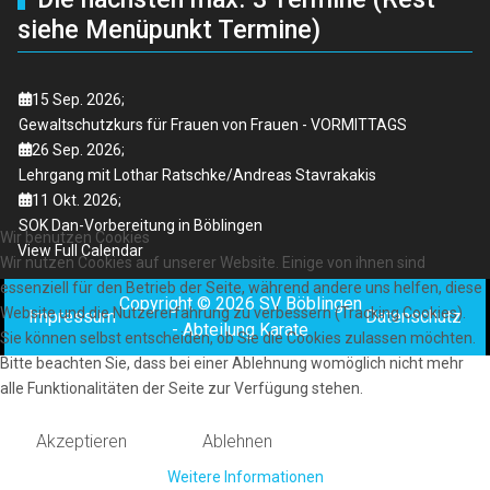
siehe Menüpunkt Termine)
15 Sep. 2026
;
Gewaltschutzkurs für Frauen von Frauen - VORMITTAGS
26 Sep. 2026
;
Lehrgang mit Lothar Ratschke/Andreas Stavrakakis
11 Okt. 2026
;
SOK Dan-Vorbereitung in Böblingen
Wir benutzen Cookies
View Full Calendar
Wir nutzen Cookies auf unserer Website. Einige von ihnen sind
essenziell für den Betrieb der Seite, während andere uns helfen, diese
Copyright © 2026 SV Böblingen
Website und die Nutzererfahrung zu verbessern (Tracking Cookies).
Impressum
Datenschutz
- Abteilung Karate
Sie können selbst entscheiden, ob Sie die Cookies zulassen möchten.
Bitte beachten Sie, dass bei einer Ablehnung womöglich nicht mehr
alle Funktionalitäten der Seite zur Verfügung stehen.
Akzeptieren
Ablehnen
Weitere Informationen