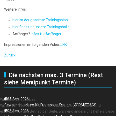
Weitere Infos:
hier ist der gesamte Trainingsplan
hier findet ihr unsere Trainingshalle
Anfänger?
Infos für Anfänger
Impressionen im folgenden Video:
LINK
Zurück
Die nächsten max. 3 Termine (Rest
siehe Menüpunkt Termine)
15 Sep. 2026
;
Wir benutzen Cookies
Gewaltschutzkurs für Frauen von Frauen - VORMITTAGS
Wir nutzen Cookies auf unserer Website. Einige von ihnen sind
26 Sep. 2026
;
essenziell für den Betrieb der Seite, während andere uns helfen, diese