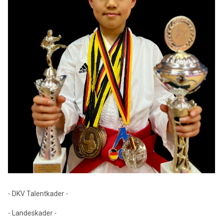
- DKV Talentkader -
- Landeskader -