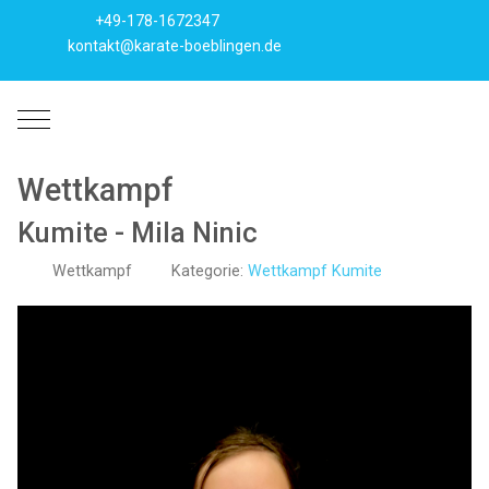
+49-178-1672347
kontakt@karate-boeblingen.de
Mobile Menu Toggle
Wettkampf
Kumite - Mila Ninic
Wettkampf
Kategorie:
Wettkampf Kumite