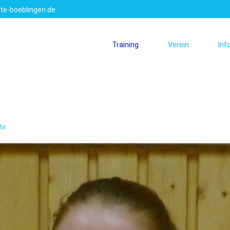
te-boeblingen.de
Training
Verein
Inf
te