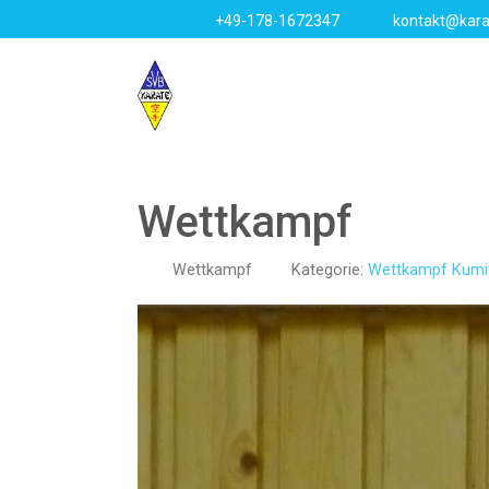
+49-178-1672347
kontakt@kara
Wettkampf
Wettkampf
Kategorie:
Wettkampf Kumi