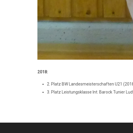
2018:
2. Platz BW Landesmeisterschaften U21 (201
3. Platz Leistungsklasse Int. Barock Tunier L
Nächster Beitrag: Kumite - Hana Fazli
Weiter