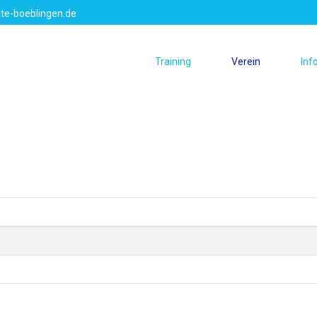
te-boeblingen.de
Training
Verein
Inf